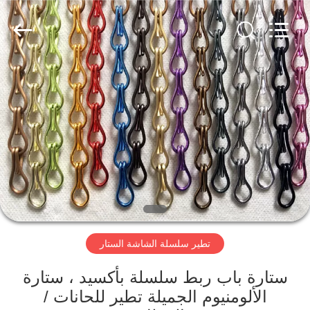
2026
Anping
Yuntong
Metal
Mesh
Co.,
Ltd..
All
الصفحة
Rights
Reserved.
الرئيسية
منتجات
معلومات
عنا
تطير سلسلة الشاشة الستار
جولة
في
ستارة باب ربط سلسلة بأكسيد ، ستارة
الألومنيوم الجميلة تطير للحانات /
المعمل