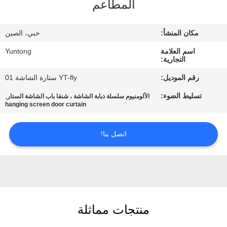
المطاعم
مراقبة
مكان المنشأ:
خبي، الصين
الجودة
اسم العلامة
Yuntong
التجارية:
اتصل
رقم الموديل:
YT-fly ستارة الشاشة 01
بنا
تسليط الضوء:
,
الألومنيوم سلسلة ذبابة الشاشة ، شنقا باب الشاشة الستار
hanging screen door curtain
أخبار
اتصل بنا!
اطلب
اقتباس
خريطة
منتجات مماثلة
الموقع