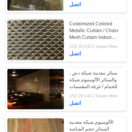
اتصل
مراقبة
الجودة
Customized Colored
28
Metallic Curtain / Chain
شبكة الفولاذ المقاوم
Mesh Curtain Indoor
اتصل
Decoration
USD 29.5-43.2 Square Meters MOQ:10 مترا مربعا
للصدأ الطيور
بنا
اتصل
اطلب
ستائر معدنية شبكة دش ،
والستائر الألومنيوم شبكة
اقتباس
للحمام / غرفة المقسمات
34
USD 29.5-43.2 Square Meters MOQ:10 مترا مربعا
أخبار
اتصل
ضميمة الحيوان مش
الألومنيوم شبكة معدنية
الستائر حجم الشاشة