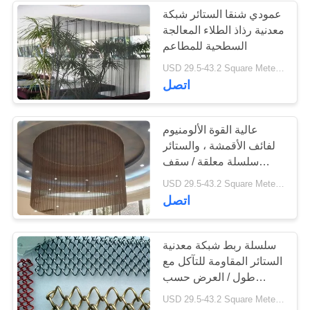
عمودي شنقا الستائر شبكة
معدنية رذاذ الطلاء المعالجة
17
السطحية للمطاعم
شبكة أمان من الفولاذ
USD 29.5-43.2 Square Meters MOQ:10 مترا مربعا
اتصل
المقاوم للصدأ
عالية القوة الألومنيوم
لفائف الأقمشة ، والستائر
سلسلة معلقة / سقف
الستائر
32
USD 29.5-43.2 Square Meters MOQ:10 مترا مربعا
اتصل
الدرابزين سلك مش
سلسلة ربط شبكة معدنية
الستائر المقاومة للتآكل مع
طول / العرض حسب
الطلب
USD 29.5-43.2 Square Meters MOQ:10 مجموعة