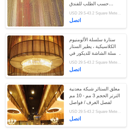
حسب الطلب للفندق
ومطعم
USD 29.5-43.2 Square Meters MOQ:10 مجموعات
28
اتصل
أسود سلك أكسيد حبل
ستارة سلسلة الألومنيوم
شبكة
الكلاسيكية ، يطير الستار
سلسلة الشاشة للديكور في
الأماكن المغلقة
USD 29.5-43.2 Square Meters MOQ:10 مجموعات
اتصل
14
معلق الستائر شبكة معدنية
شبكة معمارية من
الترتر الحجم 3 مم - 10 مم
لفصل الغرف / فواصل
الفولاذ المقاوم للصدأ
USD 29.5-43.2 Square Meters MOQ:10 مترا مربعا
اتصل