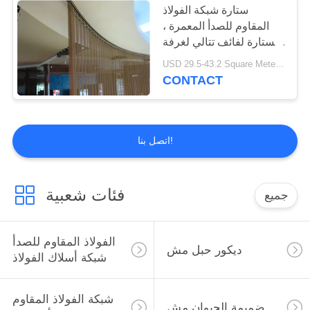
ستارة شبكة الفولاذ
المقاوم للصدأ المعمرة ،
لفائف معدنية
الستارة لفائف تتالي لغرفة
الاجتماعات
USD 29.5-43.2 Square Meters MOQ:10 مجموعة
CONTACT
اتصل بنا!
39
نسيج شبكي معدني
فئات شعبية
جميع
الفولاذ المقاوم للصدأ
ديكور حبل مش
شبكة أسلاك الفولاذ
شبكة الفولاذ المقاوم
ضميمة الحيوان مش