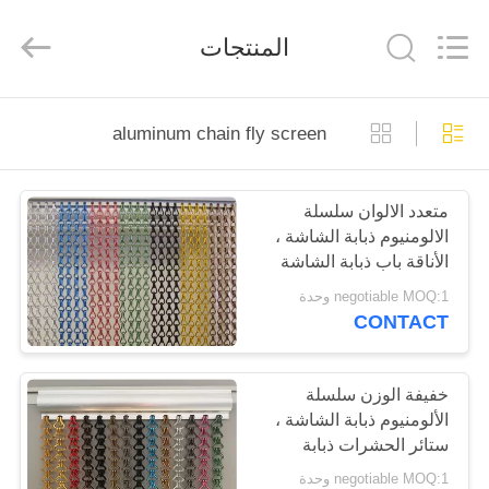
2026
Anping
Yuntong
المنتجات
Metal
Mesh
Co.,
Ltd..
All
الصفحة
Rights
Reserved.
aluminum chain fly screen
الرئيسية
متعدد الالوان سلسلة
منتجات
الالومنيوم ذبابة الشاشة ،
الأناقة باب ذبابة الشاشة
معلومات
الستار
negotiable MOQ:1 وحدة
CONTACT
عنا
جولة
خفيفة الوزن سلسلة
الألومنيوم ذبابة الشاشة ،
في
ستائر الحشرات ذبابة
المعمل
الشاشة لأبواب الباحة
negotiable MOQ:1 وحدة