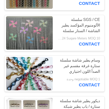
CONTACT
مراقبة
الجودة
SGS / CE سلسلة
الألومنيوم المؤكسد يطير
الشاشة / الستار سلسلة
اتصل
شاشة الباب
USD 0.73-1.24 Suqare Meters MOQ:10 مترا مربعا
بنا
CONTACT
أخبار
وسام يطير شاشة سلسلة
ستارة غرفة مقسم غير
الصدأ اللون اختياري
اطلب
negotiable MOQ:1 وحدة
اقتباس
CONTACT
خريطة
ديكور يطير شاشة سلسلة
الموقع
ستارة / باب يطير شبكة