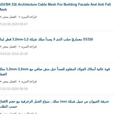
AISI304 316 Architecture Cable Mesh For Building Facade And Anti Fall
Mesh
قراءة المزيد
افضل سعر
2020-08-07 15:24:30
SS316 معماريّ صلب الذى لا يصدأ سلك شبكة 1.2-3.2mm قطر لبناء
قراءة المزيد
افضل سعر
2019-10-30 10:53:02
قوة عالية أسلاك الفولاذ المقاوم للصدأ حبل مش صافي مع mm
القطر
قراءة المزيد
افضل سعر
2020-08-08 15:32:53
حديقة الحيوان س تميل شبكة inox سلك ، سياج الحبل الزخرفية مع حجم الافتتا
حسب الطلب
قراءة المزيد
افضل سعر