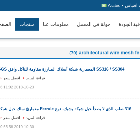
اقتباس
Arabic
بة الجودة
جولة في المعمل
معلومات عنا
منتجات
الصفح
architectural wire mesh f
(70)
SS316 / SS304 المعمارية شبكة أسلاك المبارزة مقاومة للتآكل وافق SGS
قراءة المزيد
افضل سعر
2018-10-23 16:11:02
316 صلب الذى لا يصدأ حبل شبكة يشبك، نوع Ferrule معماريّ سلك حبل شبكة
قراءة المزيد
افضل سعر
2019-10-30 10:55:58