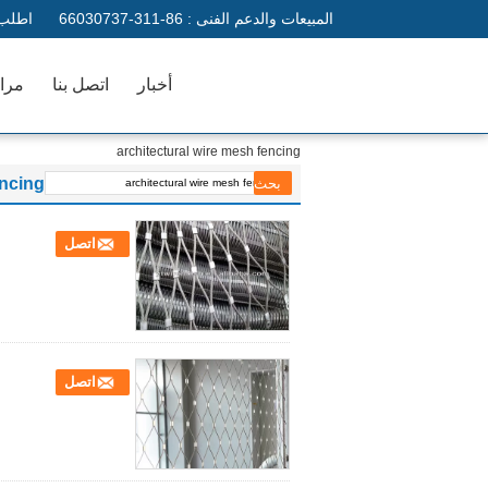
المبيعات والدعم الفنى :
86-311-66030737
اطلب 
أخبار
اتصل بنا
مراق
architectural wire mesh fencing
encing
اتصل
اتصل