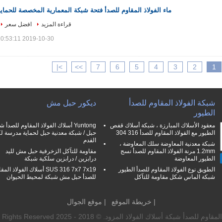
ماء الفولاذ المقاوم للصدأ فتحة شبكة المعمارية المخصصة للحماي
قراءة المزيد
افضل سعر
2019-10-30 10:53:11
>|
>>
7
6
5
4
3
2
1
شبكة الفولاذ المقاوم للصدأ
ديكور حبل مش
الطيور
معقود الأسلاك المبارزة ، شبكة أسلاك قفص
Yuntong أسلاك الفولاذ المقاوم للصدأ 
الطيور مع الفولاذ المقاوم للصدأ 316 304
حبل / شبكة معدنية حبل لحماية مدرسة ل
القدم
شبكة معدنية المعاوضة سلك المعاوضة ،
1.2mm مرنة الفولاذ المقاوم للصدأ نسج
مقاومة للتآكل الزخرفية حبل مش لليد
الطيور المعاوضة
درابزين / درابزين سلكية شبكة
الطويق نوع الفولاذ المقاوم للصدأ الطيور
SUS 316 7x7 7x19 أسلاك الفولاذ ال
شبكة الماس شكل مقاومة للتآكل
للصدأ حبل مش شبكة لمحيط الحيوان
|
خريطة الموقع
| موقع الجوال
الفولاذ المزود. © 2018 - 2025 Anping Yuntong Metal Mesh Co., Ltd.. All Rights Reserved.