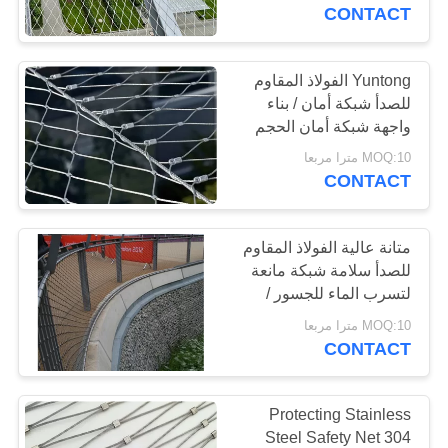
CONTACT
مراقبة
الجودة
Yuntong الفولاذ المقاوم
للصدأ شبكة أمان / بناء
واجهة شبكة أمان الحجم
اتصل
حسب الطلب
MOQ:10 مترا مربعا
بنا
CONTACT
أخبار
متانة عالية الفولاذ المقاوم
للصدأ سلامة شبكة مانعة
لتسرب الماء للجسور /
اطلب
قارب
MOQ:10 مترا مربعا
اقتباس
CONTACT
خريطة
Protecting Stainless
الموقع
Steel Safety Net 304