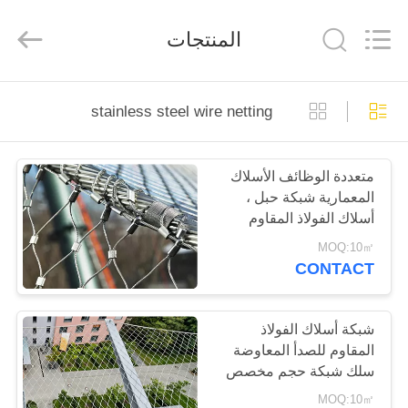
2026
Anping
Yuntong
المنتجات
Metal
Mesh
Co.,
Ltd..
All
الصفحة
Rights
Reserved.
stainless steel wire netting
الرئيسية
متعددة الوظائف الأسلاك
منتجات
المعمارية شبكة حبل ،
أسلاك الفولاذ المقاوم
معلومات
للصدأ المعاوضة
MOQ:10㎡
CONTACT
عنا
جولة
شبكة أسلاك الفولاذ
المقاوم للصدأ المعاوضة
في
سلك شبكة حجم مخصص
المعمل
CE معتمد
MOQ:10㎡